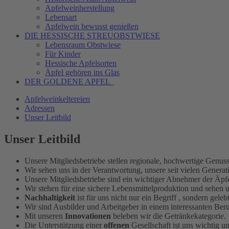
Apfelweinherstellung
Lebensart
Apfelwein bewusst genießen
DIE HESSISCHE
STREUOBSTWIESE
Lebensraum Obstwiese
Für Kinder
Hessische Apfelsorten
Äpfel gehören ins Glas
DER GOLDENE APFEL
Apfelweinkeltereien
Adressen
Unser Leitbild
Unser Leitbild
Unsere Mitgliedsbetriebe stellen regionale, hochwertige Genus
Wir sehen uns in der Verantwortung, unsere seit vielen Genera
Unsere Mitgliedsbetriebe sind ein wichtiger Abnehmer der Äpf
Wir stehen für eine sichere Lebensmittelproduktion und sehen u
Nachhaltigkeit
ist für uns nicht nur ein Begriff , sondern geleb
Wir sind Ausbilder und Arbeitgeber in einem interessanten Ber
Mit unseren
Innovationen
beleben wir die Getränkekategorie.
Die Unterstützung einer
offenen
Gesellschaft ist uns wichtig u