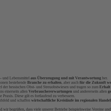
s- und Lebensmittel
aus Überzeugung und mit Verantwortung
her.
tionen bestehende
Branche zu erhalten
, aber auch
für die Zukunft we
el der hessischen Obst- und Streuobstwiesen und tragen so zum
Erhalt
ns einerseits allen
Verbrauchererwartungen
und andererseits allen
g
te Praxis. Diese gilt es fortlaufend zu verbessern.
ufsfeld und schaffen
wirtschaftliche Kreisläufe im regionalen Handel
nd wir begrüßen, dass viele unserer Betriebe beispielsweise Vereine und