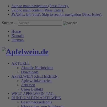
Skip to main navigation (Press Enter).
Skip to main content (Press Enter).
JYAML: left (vlist): Skip to section navigation (Press Enter).
Suchen ...
Home
Kontakt
Sitemap
AKTUELL
Aktuelle Nachrichten
Downloads
APFELWEIN
KELTEREIEN
Apfelweinkeltereien
Adressen
Unser Leitbild
WELT-APFELWEIN-TAG
RUND UM DEN
APFELWEIN
Geschmackserlebnis
Historisches zum Apfelwein